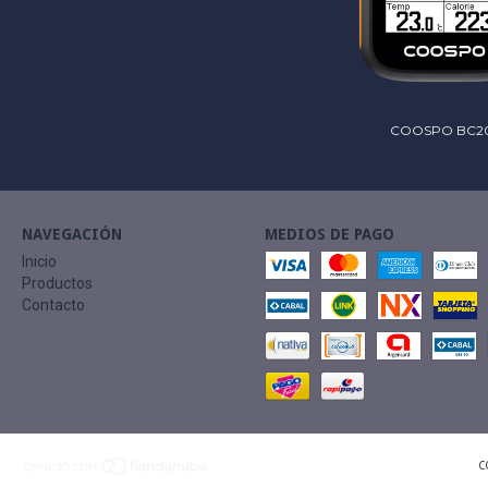
COOSPO BC2
NAVEGACIÓN
MEDIOS DE PAGO
Inicio
Productos
Contacto
C