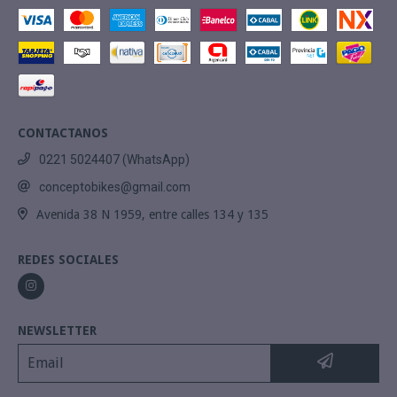
CONTACTANOS
0221 5024407 (WhatsApp)
conceptobikes@gmail.com
Avenida 38 N 1959, entre calles 134 y 135
REDES SOCIALES
NEWSLETTER