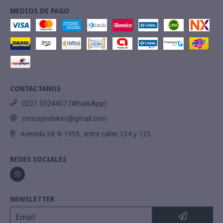
MEDIOS DE PAGO
CONTACTANOS
0221 5024407 (WhatsApp)
conceptobikes@gmail.com
Avenida 38 N 1959, entre calles 134 y 135
REDES SOCIALES
NEWSLETTER