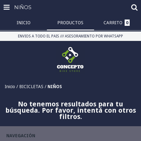
NIÑOS
INICIO
PRODUCTOS
CARRITO
0
ENVIOS A TODO EL PAIS /// ASESORAMIENTO POR WHATSAPP
Inicio
/
BICICLETAS
/
NIÑOS
No tenemos resultados para tu
búsqueda. Por favor, intentá con otros
filtros.
NAVEGACIÓN