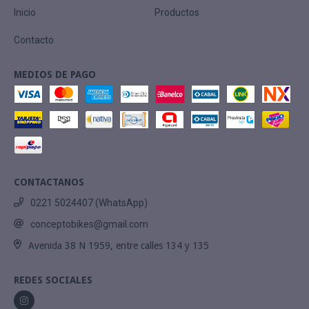
Inicio
Productos
Contacto
MEDIOS DE PAGO
CONTACTANOS
0221 5024407 (WhatsApp)
conceptobikes@gmail.com
Avenida 38 N 1959, entre calles 134 y 135
REDES SOCIALES