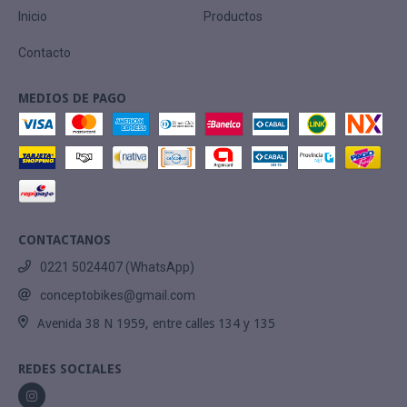
Inicio
Productos
Contacto
MEDIOS DE PAGO
CONTACTANOS
0221 5024407 (WhatsApp)
conceptobikes@gmail.com
Avenida 38 N 1959, entre calles 134 y 135
REDES SOCIALES