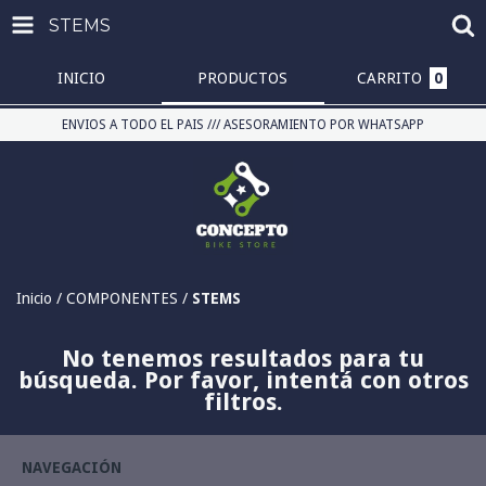
STEMS
INICIO
PRODUCTOS
CARRITO
0
ENVIOS A TODO EL PAIS /// ASESORAMIENTO POR WHATSAPP
Inicio
/
COMPONENTES
/
STEMS
No tenemos resultados para tu
búsqueda. Por favor, intentá con otros
filtros.
NAVEGACIÓN